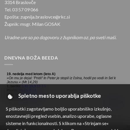
3314 Braslovče
Tel. 03 57 09 066
Epošta: zupnija.braslovce@rkc.si
Župnik: msgr. Milan GOSAK
Uradne ure so po dogovoru z župnikom oz. po sveti maši.
DNEVNA BOŽA BEEDA
Spletno mesto uporablja piškotke
S piškotki zagotavljamo boljšo uporabniško izkušnjo,
enostavnejši pregled vsebin, analizo uporabe, oglasne
sisteme in funkcionalnosti. S klikom na »Strinjam se«