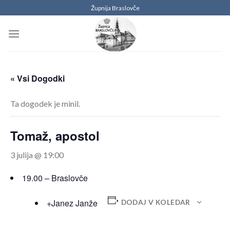
Skoči
Župnija Braslovče
na
vsebino
« Vsi Dogodki
Ta dogodek je minil.
Tomaž, apostol
3 julija @ 19:00
19.00 – Braslovče
+Janez Janže
DODAJ V KOLEDAR