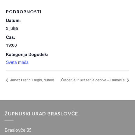
PODROBNOSTI
Datum:
3 julija
Čas:
19:00
Kategorija Dogodek:
Sveta maša
Janez Franc. Regis, duhov.
Čiščenje in krašenje cerkve – Rakovlje
ŽUPNIJSKI URAD BRASLOVČE
Braslovče 35