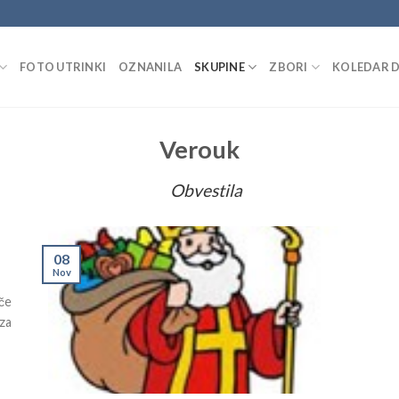
FOTO UTRINKI
OZNANILA
SKUPINE
ZBORI
KOLEDAR 
Verouk
Obvestila
08
Nov
če
 za