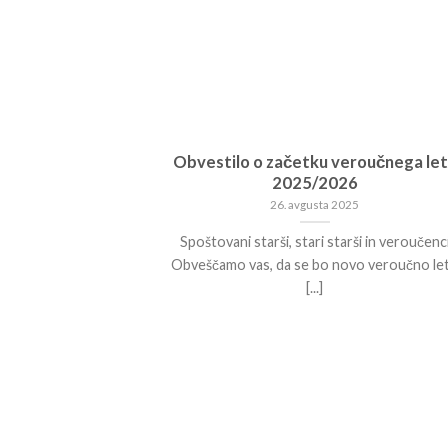
Obvestilo o začetku veroučnega le
2025/2026
26. avgusta 2025
Spoštovani starši, stari starši in veroučenc
Obveščamo vas, da se bo novo veroučno le
[...]