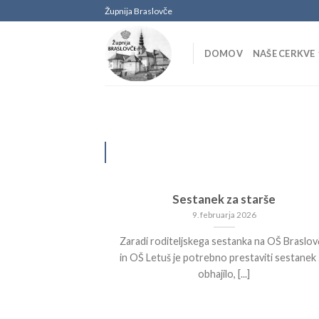
Skoči
Župnija Braslovče
na
vsebino
DOMOV
NAŠE CERKVE
Sestanek za starše
9. februarja 2026
Zaradi roditeljskega sestanka na OŠ Braslov
in OŠ Letuš je potrebno prestaviti sestanek
obhajilo, [...]