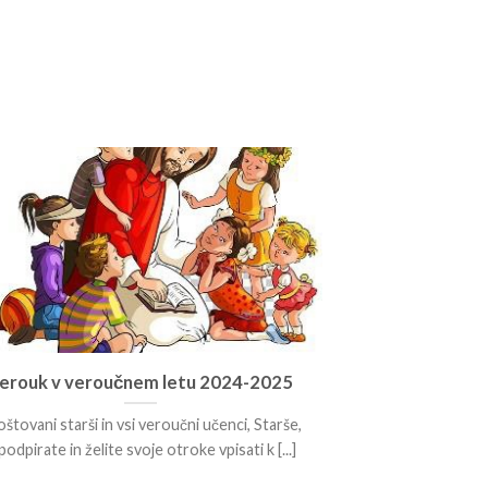
erouk v veroučnem letu 2024-2025
štovani starši in vsi veroučni učenci, Starše,
 podpirate in želite svoje otroke vpisati k [...]