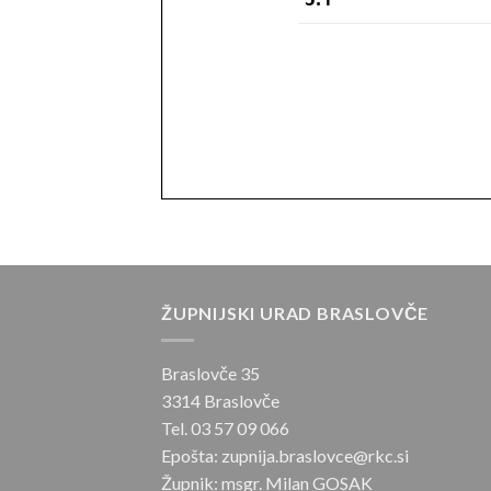
ŽUPNIJSKI URAD BRASLOVČE
Braslovče 35
3314 Braslovče
Tel. 03 57 09 066
Epošta: zupnija.braslovce@rkc.si
Župnik: msgr. Milan GOSAK