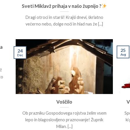
Sveti Miklavž prihaja v našo župnijo ?
Dragi otroci in starši! Krajši dnevi, škrlatno
večerno nebo, dolge noči in hlad nas že [...]
ta
25
24
Avg
Dec
i!
to
Voščilo
V
Ob prazniku Gospodovega rojstva želim vsem
Spo
lepo in blagoslovljeno praznovanje! Župnik
ki
Milan. [...]