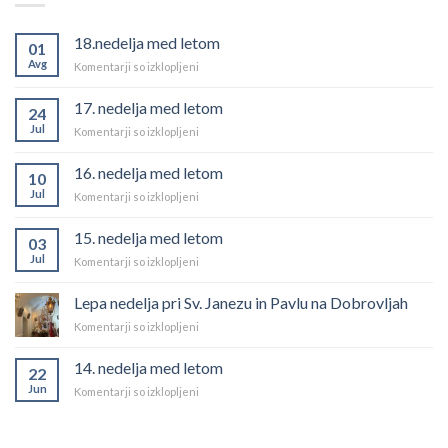
18.nedelja med letom
01
Avg
za
Komentarji so izklopljeni
18.nedelja
med
17. nedelja med letom
24
letom
Jul
za
Komentarji so izklopljeni
17.
nedelja
16. nedelja med letom
10
med
Jul
za
Komentarji so izklopljeni
letom
16.
nedelja
15. nedelja med letom
03
med
Jul
za
Komentarji so izklopljeni
letom
15.
nedelja
Lepa nedelja pri Sv. Janezu in Pavlu na Dobrovljah
med
za
Komentarji so izklopljeni
letom
Lepa
nedelja
14. nedelja med letom
22
pri
Jun
za
Komentarji so izklopljeni
Sv.
14.
Janezu
nedelja
in
med
Pavlu