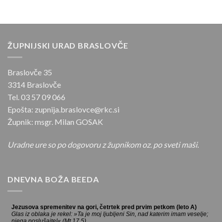
letom
na
Dobrovljah
ŽUPNIJSKI URAD BRASLOVČE
Braslovče 35
3314 Braslovče
Tel. 03 57 09 066
Epošta: zupnija.braslovce@rkc.si
Župnik: msgr. Milan GOSAK
Uradne ure so po dogovoru z župnikom oz. po sveti maši.
DNEVNA BOŽA BEEDA