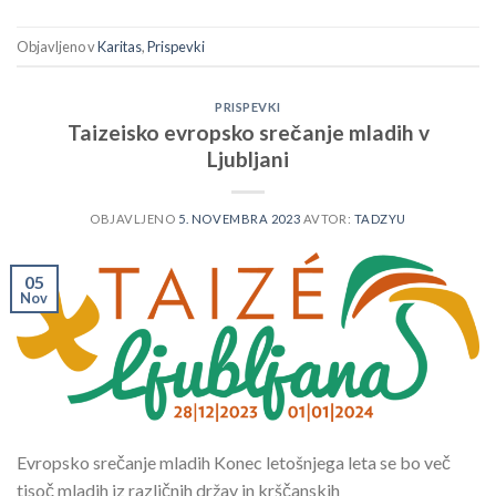
Objavljeno v
Karitas
,
Prispevki
PRISPEVKI
Taizeisko evropsko srečanje mladih v
Ljubljani
OBJAVLJENO
5. NOVEMBRA 2023
AVTOR:
TADZYU
05
Nov
Evropsko srečanje mladih Konec letošnjega leta se bo več
tisoč mladih iz različnih držav in krščanskih