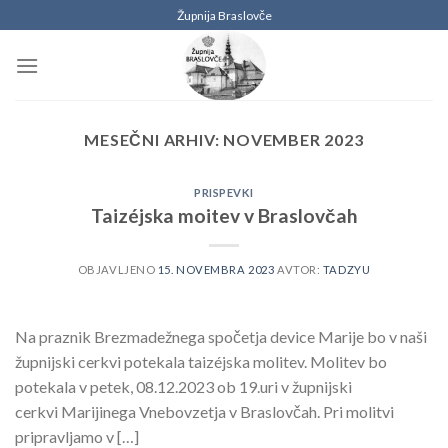
Skoči
Župnija Braslovče
na
vsebino
MESEČNI ARHIV:
NOVEMBER 2023
PRISPEVKI
Taizéjska moitev v Braslovčah
OBJAVLJENO
15. NOVEMBRA 2023
AVTOR:
TADZYU
Na praznik Brezmadežnega spočetja device Marije bo v naši
župnijski cerkvi potekala taizéjska molitev. Molitev bo
potekala v petek, 08.12.2023 ob 19.uri v župnijski
cerkvi Marijinega Vnebovzetja v Braslovčah. Pri molitvi
pripravljamo v […]