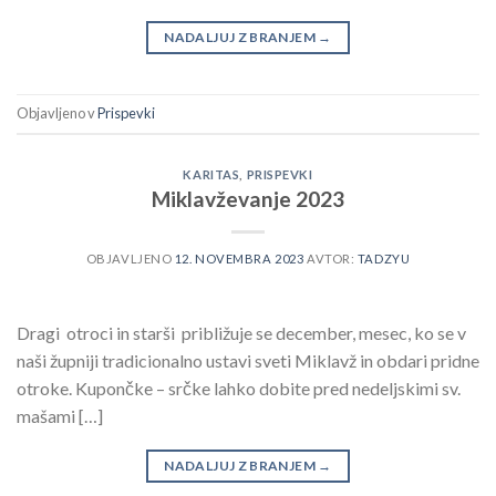
NADALJUJ Z BRANJEM
→
Objavljeno v
Prispevki
KARITAS
,
PRISPEVKI
Miklavževanje 2023
OBJAVLJENO
12. NOVEMBRA 2023
AVTOR:
TADZYU
Dragi otroci in starši približuje se december, mesec, ko se v
naši župniji tradicionalno ustavi sveti Miklavž in obdari pridne
otroke. Kupončke – srčke lahko dobite pred nedeljskimi sv.
mašami […]
NADALJUJ Z BRANJEM
→