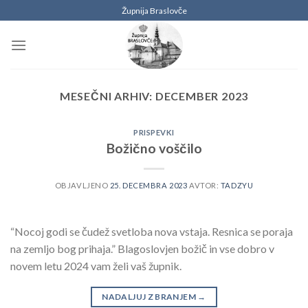
Skoči
Župnija Braslovče
na
vsebino
MESEČNI ARHIV:
DECEMBER 2023
PRISPEVKI
Božično voščilo
OBJAVLJENO
25. DECEMBRA 2023
AVTOR:
TADZYU
“Nocoj godi se čudež svetloba nova vstaja. Resnica se poraja
na zemljo bog prihaja.” Blagoslovjen božič in vse dobro v
novem letu 2024 vam želi vaš župnik.
NADALJUJ Z BRANJEM
→