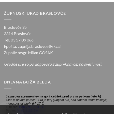
ŽUPNIJSKI URAD BRASLOVČE
Braslovče 35
3314 Braslovče
Tel. 03 57 09 066
Epošta: zupnija.braslovce@rkc.si
Župnik: msgr. Milan GOSAK
Uradne ure so po dogovoru z župnikom oz. po sveti maši.
DNEVNA BOŽA BEEDA