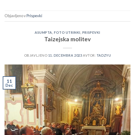
Objavljeno v
Prispevki
ASUMPTA
,
FOTO UTRINKI
,
PRISPEVKI
Taizejska molitev
OBJAVLJENO
11. DECEMBRA 2023
AVTOR:
TADZYU
11
Dec