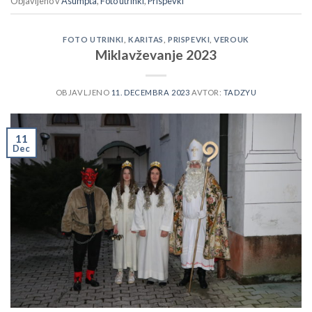
Objavljeno v
Asumpta
,
Foto utrinki
,
Prispevki
FOTO UTRINKI
,
KARITAS
,
PRISPEVKI
,
VEROUK
Miklavževanje 2023
OBJAVLJENO
11. DECEMBRA 2023
AVTOR:
TADZYU
11
Dec