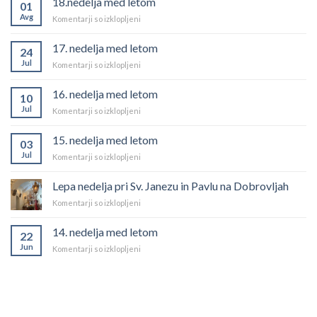
18.nedelja med letom
01
Avg
za
Komentarji so izklopljeni
18.nedelja
med
17. nedelja med letom
24
letom
Jul
za
Komentarji so izklopljeni
17.
nedelja
16. nedelja med letom
10
med
Jul
za
Komentarji so izklopljeni
letom
16.
nedelja
15. nedelja med letom
03
med
Jul
za
Komentarji so izklopljeni
letom
15.
nedelja
Lepa nedelja pri Sv. Janezu in Pavlu na Dobrovljah
med
za
Komentarji so izklopljeni
letom
Lepa
nedelja
14. nedelja med letom
22
pri
Jun
za
Komentarji so izklopljeni
Sv.
14.
Janezu
nedelja
in
med
Pavlu
letom
na
Dobrovljah