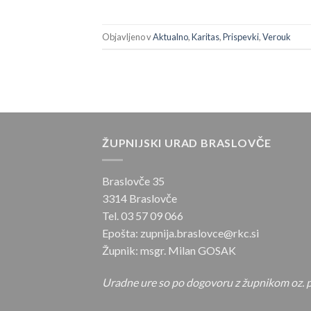
Objavljeno v
Aktualno
,
Karitas
,
Prispevki
,
Verouk
ŽUPNIJSKI URAD BRASLOVČE
Braslovče 35
3314 Braslovče
Tel. 03 57 09 066
Epošta: zupnija.braslovce@rkc.si
Župnik: msgr. Milan GOSAK
Uradne ure so po dogovoru z župnikom oz. p