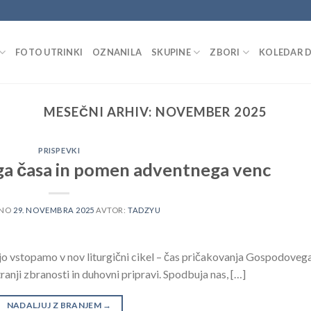
FOTO UTRINKI
OZNANILA
SKUPINE
ZBORI
KOLEDAR 
MESEČNI ARHIV:
NOVEMBER 2025
PRISPEVKI
a časa in pomen adventnega venc
ENO
29. NOVEMBRA 2025
AVTOR:
TADZYU
ljo vstopamo v nov liturgični cikel – čas pričakovanja Gospodoveg
ranji zbranosti in duhovni pripravi. Spodbuja nas, […]
NADALJUJ Z BRANJEM
→