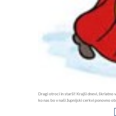
Dragi otroci in starši! Krajši dnevi, škrlatno
ko nas bo v naši župnijski cerkvi ponovno obi