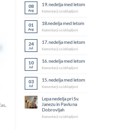
19. nedelja med letom
08
Avg
za
Komentarji so izklopljeni
19.
nedelja
18.nedelja med letom
01
med
Avg
za
Komentarji so izklopljeni
letom
18.nedelja
med
17. nedelja med letom
24
letom
Jul
za
Komentarji so izklopljeni
17.
nedelja
16. nedelja med letom
10
med
Jul
za
Komentarji so izklopljeni
letom
16.
nedelja
15. nedelja med letom
03
med
Jul
za
Komentarji so izklopljeni
letom
15.
nedelja
Lepa nedelja pri Sv.
med
Janezu in Pavlu na
čas,
letom
Dobrovljah
za
Komentarji so izklopljeni
Lepa
nedelja