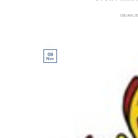
OBJAVLJ
08
Nov