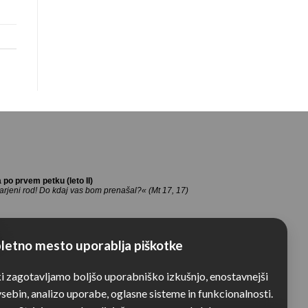
pri
Sv.
Janezu
in
Pavlu
na
Dobrovljah
letno mesto uporablja piškotke
ki zagotavljamo boljšo uporabniško izkušnjo, enostavnejši
sebin, analizo uporabe, oglasne sisteme in funkcionalnosti.