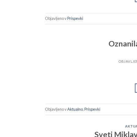
Objavljeno v
Prispevki
Oznanil
OBJAVLJ
Objavljeno v
Aktualno
,
Prispevki
AKTU
Sveti Miklav