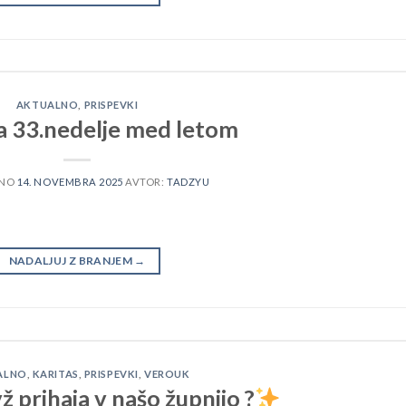
AKTUALNO
,
PRISPEVKI
a 33.nedelje med letom
ENO
14. NOVEMBRA 2025
AVTOR:
TADZYU
NADALJUJ Z BRANJEM
→
ALNO
,
KARITAS
,
PRISPEVKI
,
VEROUK
ž prihaja v našo župnijo ?