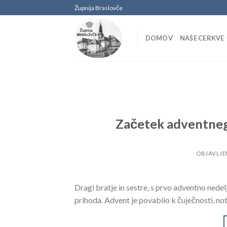
Skoči
Župnija Braslovče
na
vsebino
DOMOV
NAŠE CERKVE
Začetek adventneg
OBJAVLJ
Dragi bratje in sestre, s prvo adventno nede
prihoda. Advent je povabilo k čuječnosti, not