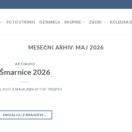
FOTO UTRINKI
OZNANILA
SKUPINE
ZBORI
KOLEDAR 
MESEČNI ARHIV:
MAJ 2026
AKTUALNO
Šmarnice 2026
VLJENO
3. MAJA 2026
AVTOR:
TADZYU
NADALJUJ Z BRANJEM
→