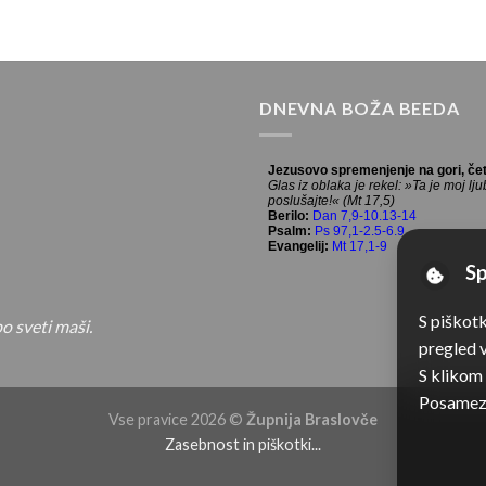
DNEVNA BOŽA BEEDA
Sp
S piškot
o sveti maši.
pregled v
S klikom
Posamezn
Vse pravice 2026 ©
Župnija Braslovče
Zasebnost in piškotki...