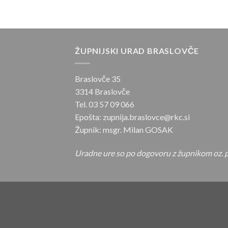
ŽUPNIJSKI URAD BRASLOVČE
Braslovče 35
3314 Braslovče
Tel. 03 57 09 066
Epošta: zupnija.braslovce@rkc.si
Župnik: msgr. Milan GOSAK
Uradne ure so po dogovoru z župnikom oz. p