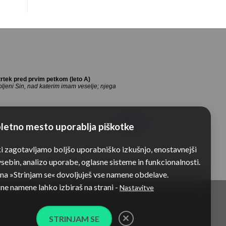
med
Pavlu
letom
na
Dobrovljah
letno mesto uporablja piškotke
ki zagotavljamo boljšo uporabniško izkušnjo, enostavnejši
sebin, analizo uporabe, oglasne sisteme in funkcionalnosti.
 na »Strinjam se« dovoljuješ vse namene obdelave.
e namene lahko izbiraš na strani -
Nastavitve
STRINJAM SE