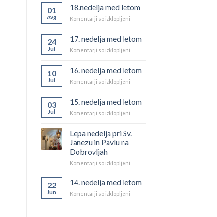
18.nedelja med letom
01
Avg
za
Komentarji so izklopljeni
18.nedelja
med
17. nedelja med letom
24
letom
Jul
za
Komentarji so izklopljeni
17.
nedelja
16. nedelja med letom
10
med
Jul
za
Komentarji so izklopljeni
letom
16.
nedelja
15. nedelja med letom
03
med
Jul
za
Komentarji so izklopljeni
letom
15.
nedelja
Lepa nedelja pri Sv.
med
Janezu in Pavlu na
letom
Dobrovljah
za
Komentarji so izklopljeni
Lepa
nedelja
14. nedelja med letom
22
pri
Jun
za
Komentarji so izklopljeni
Sv.
14.
Janezu
nedelja
in