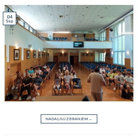
04
Sep
NADALJUJ Z BRANJEM
→