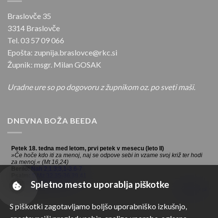
Braslovče 35
3314 Braslovče
Tel. 03 57 09 066
Epošta: zupnija.braslovce@rkc.si
Župnik: msgr. Milan GOSAK
Uradne ure so po dogovoru z župnikom oz. po sveti maši.
DNEVNA BOŽA BEEDA
Spletno mesto uporablja piškotke
S piškotki zagotavljamo boljšo uporabniško izkušnjo,