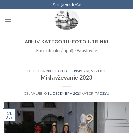
Skoči
Župnija Braslovče
na
vsebino
ARHIV KATEGORIJ:
FOTO UTRINKI
Foto utrinki Župnije Braslovče
FOTO UTRINKI
,
KARITAS
,
PRISPEVKI
,
VEROUK
Miklavževanje 2023
OBJAVLJENO
11. DECEMBRA 2023
AVTOR:
TADZYU
11
Dec