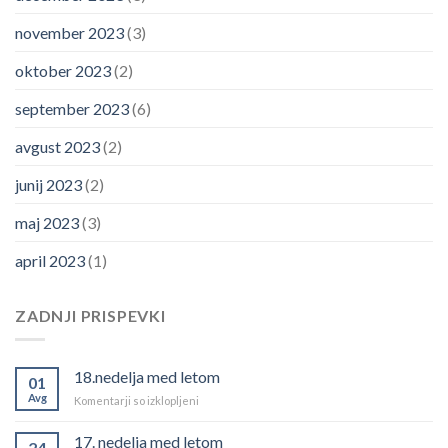
november 2023
(3)
oktober 2023
(2)
september 2023
(6)
avgust 2023
(2)
junij 2023
(2)
maj 2023
(3)
april 2023
(1)
ZADNJI PRISPEVKI
18.nedelja med letom
01
Avg
za
Komentarji so izklopljeni
18.nedelja
med
17. nedelja med letom
24