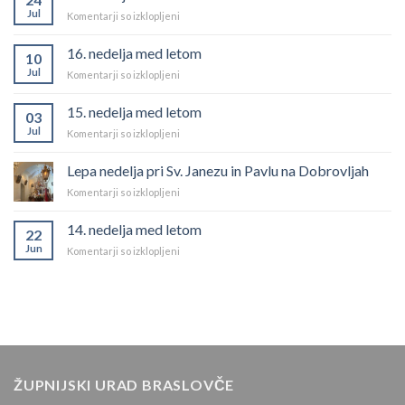
letom
Jul
za
Komentarji so izklopljeni
17.
nedelja
16. nedelja med letom
10
med
Jul
za
Komentarji so izklopljeni
letom
16.
nedelja
15. nedelja med letom
03
med
Jul
za
Komentarji so izklopljeni
letom
15.
nedelja
Lepa nedelja pri Sv. Janezu in Pavlu na Dobrovljah
med
za
Komentarji so izklopljeni
letom
Lepa
nedelja
14. nedelja med letom
22
pri
Jun
za
Komentarji so izklopljeni
Sv.
14.
Janezu
nedelja
in
med
Pavlu
letom
na
Dobrovljah
ŽUPNIJSKI URAD BRASLOVČE