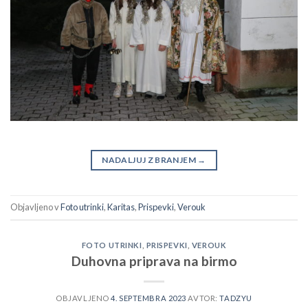
NADALJUJ Z BRANJEM
→
Objavljeno v
Foto utrinki
,
Karitas
,
Prispevki
,
Verouk
FOTO UTRINKI
,
PRISPEVKI
,
VEROUK
Duhovna priprava na birmo
OBJAVLJENO
4. SEPTEMBRA 2023
AVTOR:
TADZYU