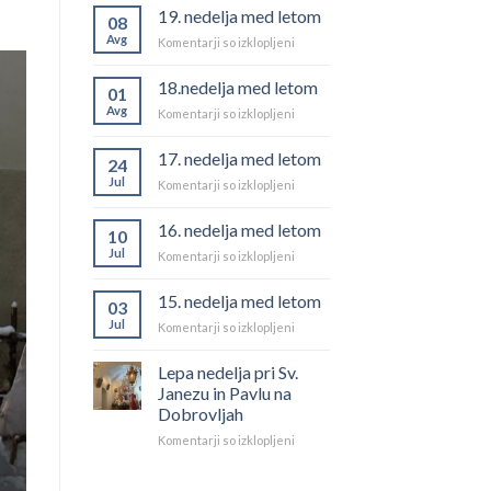
19. nedelja med letom
08
Avg
za
Komentarji so izklopljeni
19.
nedelja
18.nedelja med letom
01
med
Avg
za
Komentarji so izklopljeni
letom
18.nedelja
med
17. nedelja med letom
24
letom
Jul
za
Komentarji so izklopljeni
17.
nedelja
16. nedelja med letom
10
med
Jul
za
Komentarji so izklopljeni
letom
16.
nedelja
15. nedelja med letom
03
med
Jul
za
Komentarji so izklopljeni
letom
15.
nedelja
Lepa nedelja pri Sv.
med
Janezu in Pavlu na
letom
Dobrovljah
za
Komentarji so izklopljeni
Lepa
nedelja