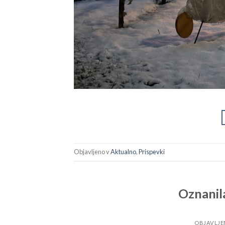
Objavljeno v
Aktualno
,
Prispevki
Oznanil
OBJAVLJ