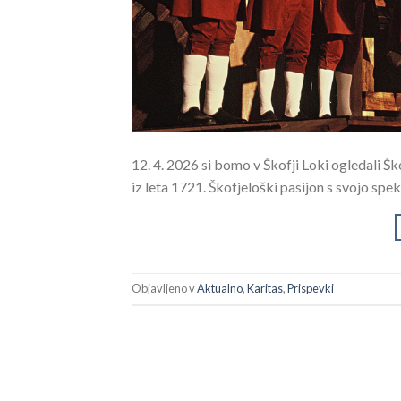
12. 4. 2026 si bomo v Škofji Loki ogledali Š
iz leta 1721. Škofjeloški pasijon s svojo sp
Objavljeno v
Aktualno
,
Karitas
,
Prispevki