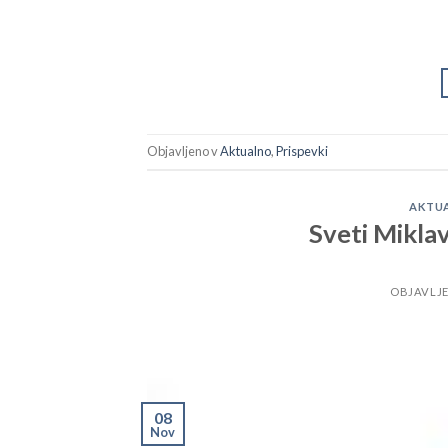
Objavljeno v
Aktualno
,
Prispevki
AKTU
Sveti Miklav
OBJAVLJ
08
Nov