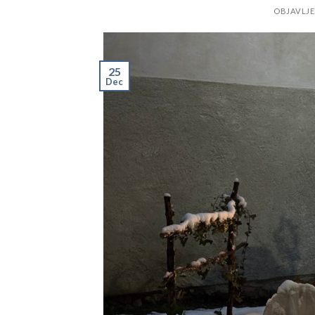
OBJAVLJ
25
Dec