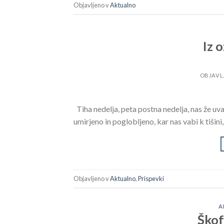
Objavljeno v
Aktualno
Iz 
OBJAVL
Tiha nedelja, peta postna nedelja, nas že uv
umirjeno in poglobljeno, kar nas vabi k tišin
Objavljeno v
Aktualno
,
Prispevki
A
Škof