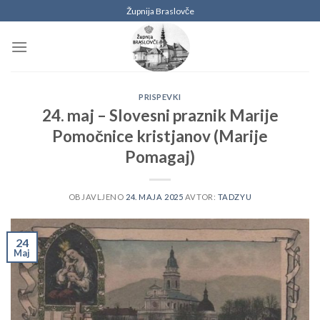
Skoči
Župnija Braslovče
na
vsebino
PRISPEVKI
24. maj – Slovesni praznik Marije
Pomočnice kristjanov (Marije
Pomagaj)
OBJAVLJENO
24. MAJA 2025
AVTOR:
TADZYU
24
Maj