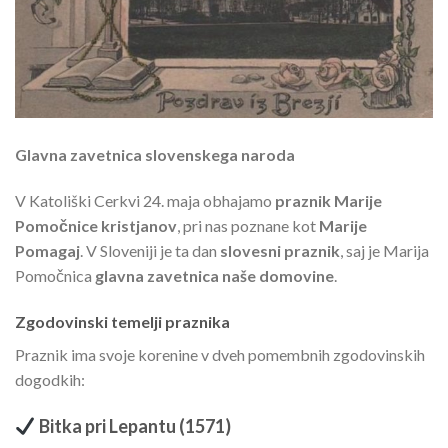
Glavna zavetnica slovenskega naroda
V Katoliški Cerkvi 24. maja obhajamo
praznik Marije
Pomočnice kristjanov
, pri nas poznane kot
Marije
Pomagaj
. V Sloveniji je ta dan
slovesni praznik
, saj je Marija
Pomočnica
glavna zavetnica naše domovine
.
Zgodovinski temelji praznika
Praznik ima svoje korenine v dveh pomembnih zgodovinskih
dogodkih:
Bitka pri Lepantu (1571)