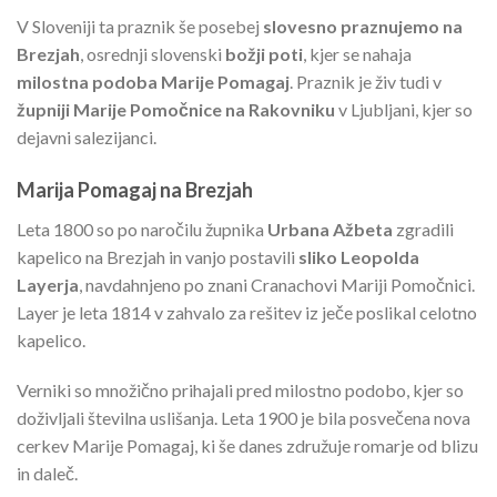
V Sloveniji ta praznik še posebej
slovesno praznujemo na
Brezjah
, osrednji slovenski
božji poti
, kjer se nahaja
milostna podoba Marije Pomagaj
. Praznik je živ tudi v
župniji Marije Pomočnice na Rakovniku
v Ljubljani, kjer so
dejavni salezijanci.
Marija Pomagaj na Brezjah
Leta 1800 so po naročilu župnika
Urbana Ažbeta
zgradili
kapelico na Brezjah in vanjo postavili
sliko Leopolda
Layerja
, navdahnjeno po znani Cranachovi Mariji Pomočnici.
Layer je leta 1814 v zahvalo za rešitev iz ječe poslikal celotno
kapelico.
Verniki so množično prihajali pred milostno podobo, kjer so
doživljali številna uslišanja. Leta 1900 je bila posvečena nova
cerkev Marije Pomagaj, ki še danes združuje romarje od blizu
in daleč.