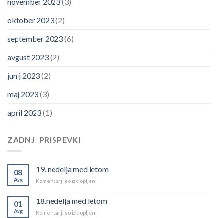
november 2023
(3)
oktober 2023
(2)
september 2023
(6)
avgust 2023
(2)
junij 2023
(2)
maj 2023
(3)
april 2023
(1)
ZADNJI PRISPEVKI
19. nedelja med letom
08
Avg
za
Komentarji so izklopljeni
19.
nedelja
18.nedelja med letom
01
med
Avg
za
Komentarji so izklopljeni
letom