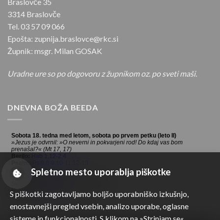
Braslovče 35
3314 Braslovče
Tel. 03 57 09 066
Epošta: zupnija.braslovce@rkc.si
Župnik: msgr. Milan GOSAK
Uradne ure so po dogovoru z župnikom oz. po sveti maši.
DNEVNA BOŽA BEEDA
Spletno mesto uporablja piškotke
S piškotki zagotavljamo boljšo uporabniško izkušnjo,
enostavnejši pregled vsebin, analizo uporabe, oglasne
sisteme in funkcionalnosti. S klikom na »Strinjam se«