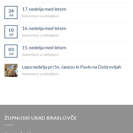
18.nedelja
med
17. nedelja med letom
24
letom
Jul
za
Komentarji so izklopljeni
17.
nedelja
16. nedelja med letom
10
med
Jul
za
Komentarji so izklopljeni
letom
16.
nedelja
15. nedelja med letom
03
med
Jul
za
Komentarji so izklopljeni
letom
15.
nedelja
Lepa nedelja pri Sv. Janezu in Pavlu na Dobrovljah
med
za
Komentarji so izklopljeni
letom
Lepa
nedelja
pri
Sv.
Janezu
in
Pavlu
na
ŽUPNIJSKI URAD BRASLOVČE
Dobrovljah