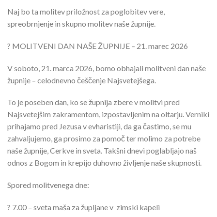
Naj bo ta molitev priložnost za poglobitev vere,
spreobrnjenje in skupno molitev naše župnije.
? MOLITVENI DAN NAŠE ŽUPNIJE – 21. marec 2026
V soboto, 21. marca 2026, bomo obhajali molitveni dan naše
župnije – celodnevno češčenje Najsvetejšega.
To je poseben dan, ko se župnija zbere v molitvi pred
Najsvetejšim zakramentom, izpostavljenim na oltarju. Verniki
prihajamo pred Jezusa v evharistiji, da ga častimo, se mu
zahvaljujemo, ga prosimo za pomoč ter molimo za potrebe
naše župnije, Cerkve in sveta. Takšni dnevi poglabljajo naš
odnos z Bogom in krepijo duhovno življenje naše skupnosti.
Spored molitvenega dne:
? 7.00 – sveta maša za župljane v zimski kapeli