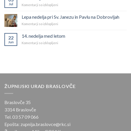
med
Jul
za
Komentarji so izklopljeni
letom
15.
nedelja
Lepa nedelja pri Sv. Janezu in Pavlu na Dobrovljah
med
za
Komentarji so izklopljeni
letom
Lepa
nedelja
14. nedelja med letom
22
pri
Jun
za
Komentarji so izklopljeni
Sv.
14.
Janezu
nedelja
in
med
Pavlu
letom
na
Dobrovljah
ŽUPNIJSKI URAD BRASLOVČE
Braslovče 35
3314 Braslovče
Tel. 03 57 09 066
Epošta: zupnija.braslovce@rkc.si