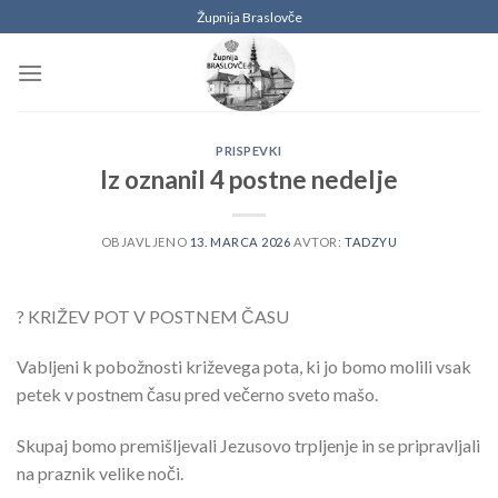
Skoči
Župnija Braslovče
na
vsebino
PRISPEVKI
Iz oznanil 4 postne nedelje
OBJAVLJENO
13. MARCA 2026
AVTOR:
TADZYU
? KRIŽEV POT V POSTNEM ČASU
Vabljeni k pobožnosti križevega pota, ki jo bomo molili vsak
petek v postnem času pred večerno sveto mašo.
Skupaj bomo premišljevali Jezusovo trpljenje in se pripravljali
na praznik velike noči.