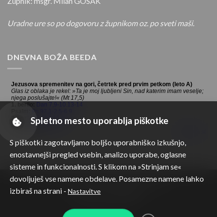
Župnik: msgr. Milan GOSAK
Uradne ure so po dogovoru z župnikom oz. po sveti maši.
DNEVNA BOŽA BEEDA
Spletno mesto uporablja piškotke
S piškotki zagotavljamo boljšo uporabniško izkušnjo,
enostavnejši pregled vsebin, analizo uporabe, oglasne
sisteme in funkcionalnosti. S klikom na »Strinjam se«
dovoljuješ vse namene obdelave. Posamezne namene lahko
Vse pravice 2026 ©
Župnija Braslovče
izbiraš na strani -
Nastavitve
Zasebnost in piškotki...