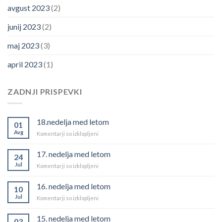
avgust 2023
(2)
junij 2023
(2)
maj 2023
(3)
april 2023
(1)
ZADNJI PRISPEVKI
18.nedelja med letom
01
Avg
za
Komentarji so izklopljeni
18.nedelja
med
17. nedelja med letom
24
letom
Jul
za
Komentarji so izklopljeni
17.
nedelja
16. nedelja med letom
10
med
Jul
za
Komentarji so izklopljeni
letom
16.
nedelja
15. nedelja med letom
03