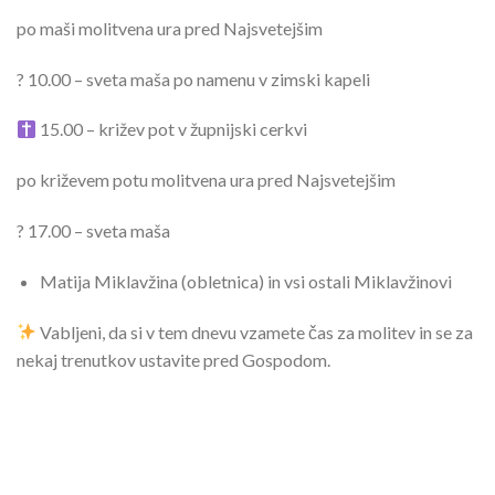
po maši molitvena ura pred Najsvetejšim
? 10.00 – sveta maša po namenu v zimski kapeli
15.00 – križev pot v župnijski cerkvi
po križevem potu molitvena ura pred Najsvetejšim
? 17.00 – sveta maša
Matija Miklavžina (obletnica) in vsi ostali Miklavžinovi
Vabljeni, da si v tem dnevu vzamete čas za molitev in se za
nekaj trenutkov ustavite pred Gospodom.