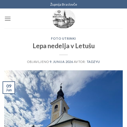
Skoči
Župnija Braslovče
na
vsebino
FOTO UTRINKI
Lepa nedelja v Letušu
OBJAVLJENO
9. JUNIJA 2026
AVTOR:
TADZYU
09
Jun