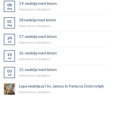
19. nedelja med letom
08
Avg
za
Komentarji so izklopljeni
19.
nedelja
18.nedelja med letom
01
med
Avg
za
Komentarji so izklopljeni
letom
18.nedelja
med
17. nedelja med letom
24
letom
Jul
za
Komentarji so izklopljeni
17.
nedelja
16. nedelja med letom
10
med
Jul
za
Komentarji so izklopljeni
letom
16.
nedelja
15. nedelja med letom
03
med
Jul
za
Komentarji so izklopljeni
letom
15.
nedelja
Lepa nedelja pri Sv. Janezu in Pavlu na Dobrovljah
med
za
Komentarji so izklopljeni
letom
Lepa
nedelja
pri
Sv.
Janezu