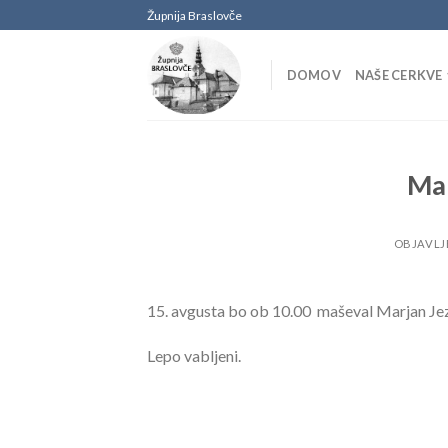
Skoči
Župnija Braslovče
na
vsebino
DOMOV
NAŠE CERKVE
Mar
OBJAVL
15. avgusta bo ob 10.00 maševal Marjan Jezer
Lepo vabljeni.