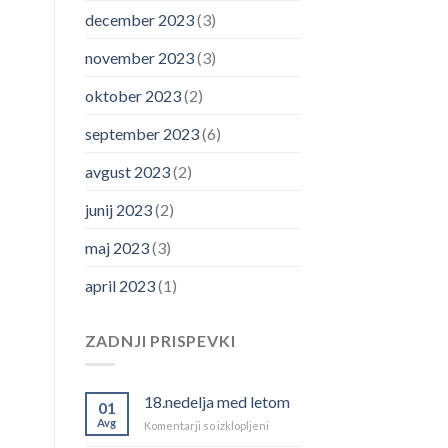
december 2023
(3)
november 2023
(3)
oktober 2023
(2)
september 2023
(6)
avgust 2023
(2)
junij 2023
(2)
maj 2023
(3)
april 2023
(1)
ZADNJI PRISPEVKI
18.nedelja med letom
01
Avg
za
Komentarji so izklopljeni
18.nedelja