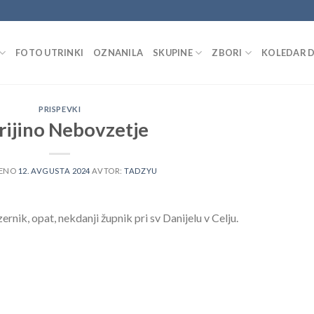
FOTO UTRINKI
OZNANILA
SKUPINE
ZBORI
KOLEDAR 
PRISPEVKI
ijino Nebovzetje
JENO
12. AVGUSTA 2024
AVTOR:
TADZYU
nik, opat, nekdanji župnik pri sv Danijelu v Celju.