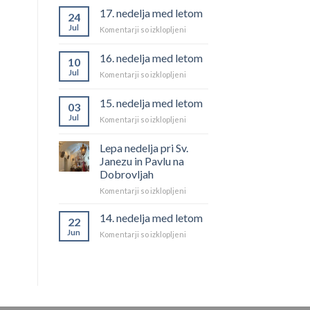
med
17. nedelja med letom
24
letom
Jul
za
Komentarji so izklopljeni
17.
nedelja
16. nedelja med letom
10
med
Jul
za
Komentarji so izklopljeni
letom
16.
nedelja
15. nedelja med letom
03
med
Jul
za
Komentarji so izklopljeni
letom
15.
nedelja
Lepa nedelja pri Sv.
med
Janezu in Pavlu na
letom
Dobrovljah
za
Komentarji so izklopljeni
Lepa
nedelja
14. nedelja med letom
22
pri
Jun
za
Komentarji so izklopljeni
Sv.
14.
Janezu
nedelja
in
med
Pavlu
letom
na
Dobrovljah