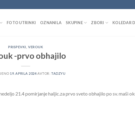
FOTO UTRINKI
OZNANILA
SKUPINE
ZBORI
KOLEDAR 
PRISPEVKI
,
VEROUK
ouk -prvo obhajilo
LJENO
19. APRILA 2024
AVTOR:
TADZYU
deljo 21.4 pomirjanje haljic.za prvo sveto obhajilo po sv. maši o