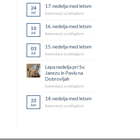
med
17. nedelja med letom
24
letom
Jul
za
Komentarji so izklopljeni
17.
nedelja
16. nedelja med letom
10
med
Jul
za
Komentarji so izklopljeni
letom
16.
nedelja
15. nedelja med letom
03
med
Jul
za
Komentarji so izklopljeni
letom
15.
nedelja
Lepa nedelja pri Sv.
med
Janezu in Pavlu na
letom
Dobrovljah
za
Komentarji so izklopljeni
Lepa
nedelja
14. nedelja med letom
22
pri
Jun
za
Komentarji so izklopljeni
Sv.
14.
Janezu
nedelja
in
med
Pavlu
letom
na
Dobrovljah