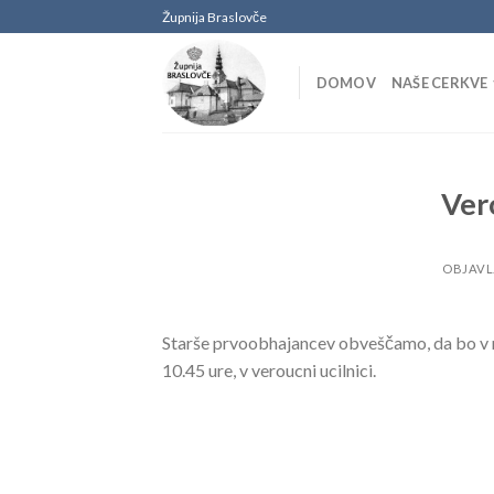
Skoči
Župnija Braslovče
na
vsebino
DOMOV
NAŠE CERKVE
Ver
OBJAV
Starše prvoobhajancev obveščamo, da bo v ne
10.45 ure, v veroucni ucilnici.