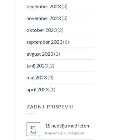
december 2023
(3)
november 2023
(3)
oktober 2023
(2)
september 2023
(6)
avgust 2023
(2)
junij 2023
(2)
maj 2023
(3)
april 2023
(1)
ZADNJI PRISPEVKI
18.nedelja med letom
01
Avg
za
Komentarji so izklopljeni
18.nedelja