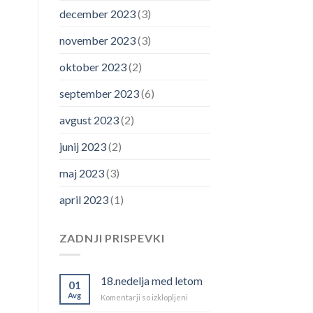
december 2023
(3)
november 2023
(3)
oktober 2023
(2)
september 2023
(6)
avgust 2023
(2)
junij 2023
(2)
maj 2023
(3)
april 2023
(1)
ZADNJI PRISPEVKI
18.nedelja med letom
01
Avg
za
Komentarji so izklopljeni
18.nedelja