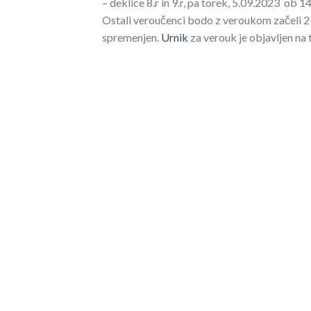
– deklice 8.r in 9.r, pa torek, 5.09.2023 ob 1
Ostali veroučenci bodo z veroukom začeli 2
spremenjen.
Urnik
za verouk je objavljen na