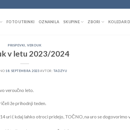
FOTO UTRINKI
OZNANILA
SKUPINE
ZBORI
KOLEDAR 
PRISPEVKI
,
VEROUK
k v letu 2023/2024
ENO
18. SEPTEMBRA 2023
AVTOR:
TADZYU
ovo veroučno leto.
čeli že prihodnji teden.
ob 14 uri ( kdaj lahko otroci pridejo, TOČNO, na uro se dogovorimo 