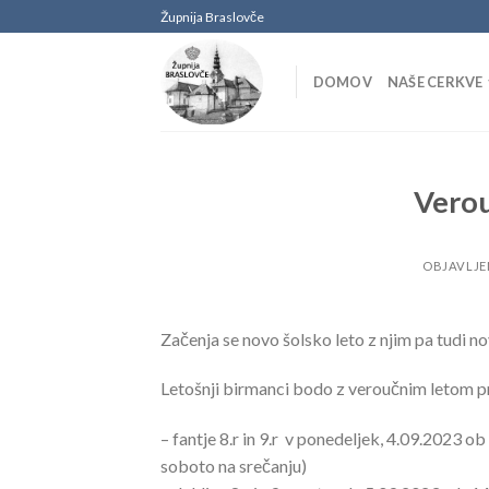
Skoči
Župnija Braslovče
na
vsebino
DOMOV
NAŠE CERKVE
Verou
OBJAVLJ
Začenja se novo šolsko leto z njim pa tudi n
Letošnji birmanci bodo z veroučnim letom pri
– fantje 8.r in 9.r v ponedeljek, 4.09.2023 
soboto na srečanju)