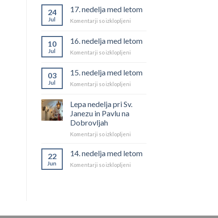
med
17. nedelja med letom
24
letom
Jul
za
Komentarji so izklopljeni
17.
nedelja
16. nedelja med letom
10
med
Jul
za
Komentarji so izklopljeni
letom
16.
nedelja
15. nedelja med letom
03
med
Jul
za
Komentarji so izklopljeni
letom
15.
nedelja
Lepa nedelja pri Sv.
med
Janezu in Pavlu na
letom
Dobrovljah
za
Komentarji so izklopljeni
Lepa
nedelja
14. nedelja med letom
22
pri
Jun
za
Komentarji so izklopljeni
Sv.
14.
Janezu
nedelja
in
med
Pavlu
letom
na
Dobrovljah