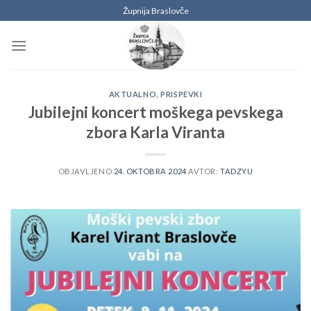
Skoči
Župnija Braslovče
na
vsebino
AKTUALNO
,
PRISPEVKI
Jubilejni koncert moškega pevskega
zbora Karla Viranta
OBJAVLJENO
24. OKTOBRA 2024
AVTOR:
TADZYU