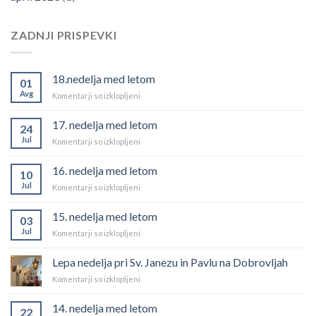
ZADNJI PRISPEVKI
18.nedelja med letom
01
Avg
za
Komentarji so izklopljeni
18.nedelja
med
17. nedelja med letom
24
letom
Jul
za
Komentarji so izklopljeni
17.
nedelja
16. nedelja med letom
10
med
Jul
za
Komentarji so izklopljeni
letom
16.
nedelja
15. nedelja med letom
03
med
Jul
za
Komentarji so izklopljeni
letom
15.
nedelja
Lepa nedelja pri Sv. Janezu in Pavlu na Dobrovljah
med
za
Komentarji so izklopljeni
letom
Lepa
nedelja
14. nedelja med letom
22
pri