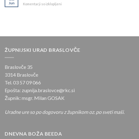
Jun
za
Komentarji so izklopljeni
Sv.
14.
Janezu
nedelja
in
med
Pavlu
letom
na
Dobrovljah
ŽUPNIJSKI URAD BRASLOVČE
Braslovče 35
3314 Braslovče
Tel. 03 57 09 066
Epošta: zupnija.braslovce@rkc.si
Župnik: msgr. Milan GOSAK
Uradne ure so po dogovoru z župnikom oz. po sveti maši.
DNEVNA BOŽA BEEDA