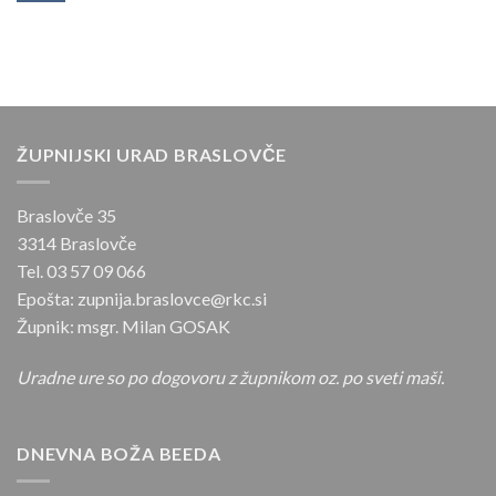
14.
Janezu
nedelja
in
med
Pavlu
letom
na
Dobrovljah
ŽUPNIJSKI URAD BRASLOVČE
Braslovče 35
3314 Braslovče
Tel. 03 57 09 066
Epošta: zupnija.braslovce@rkc.si
Župnik: msgr. Milan GOSAK
Uradne ure so po dogovoru z župnikom oz. po sveti maši.
DNEVNA BOŽA BEEDA