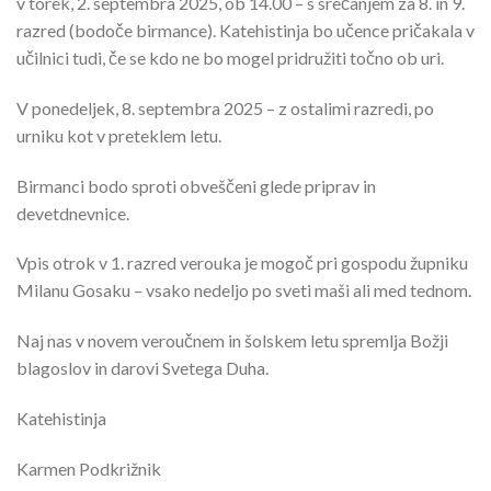
v torek, 2. septembra 2025, ob 14.00 – s srečanjem za 8. in 9.
razred (bodoče birmance). Katehistinja bo učence pričakala v
učilnici tudi, če se kdo ne bo mogel pridružiti točno ob uri.
V ponedeljek, 8. septembra 2025 – z ostalimi razredi, po
urniku kot v preteklem letu.
Birmanci bodo sproti obveščeni glede priprav in
devetdnevnice.
Vpis otrok v 1. razred verouka je mogoč pri gospodu župniku
Milanu Gosaku – vsako nedeljo po sveti maši ali med tednom.
Naj nas v novem veroučnem in šolskem letu spremlja Božji
blagoslov in darovi Svetega Duha.
Katehistinja
Karmen Podkrižnik