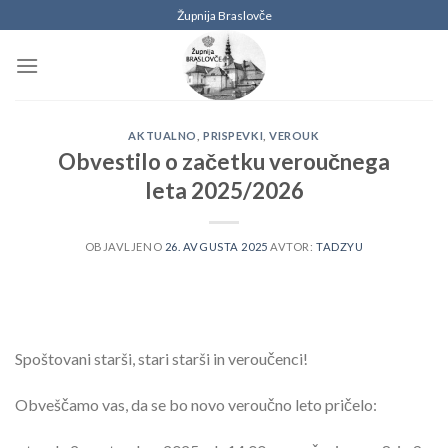
Skoči
Župnija Braslovče
na
vsebino
AKTUALNO
,
PRISPEVKI
,
VEROUK
Obvestilo o začetku veroučnega
leta 2025/2026
OBJAVLJENO
26. AVGUSTA 2025
AVTOR:
TADZYU
Spoštovani starši, stari starši in veroučenci!
Obveščamo vas, da se bo novo veroučno leto pričelo: