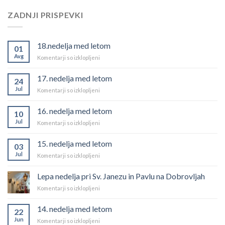
ZADNJI PRISPEVKI
18.nedelja med letom
01
Avg
za
Komentarji so izklopljeni
18.nedelja
med
17. nedelja med letom
24
letom
Jul
za
Komentarji so izklopljeni
17.
nedelja
16. nedelja med letom
10
med
Jul
za
Komentarji so izklopljeni
letom
16.
nedelja
15. nedelja med letom
03
med
Jul
za
Komentarji so izklopljeni
letom
15.
nedelja
Lepa nedelja pri Sv. Janezu in Pavlu na Dobrovljah
med
za
Komentarji so izklopljeni
letom
Lepa
nedelja
14. nedelja med letom
22
pri
Jun
za
Komentarji so izklopljeni
Sv.